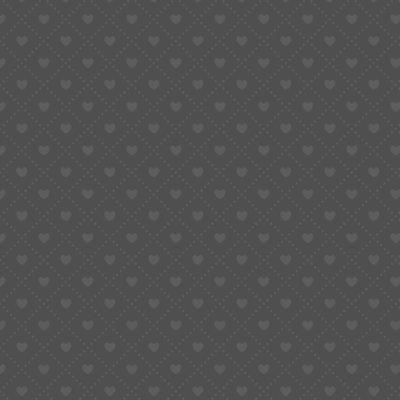
Flashez ce QRCODE pour enregistrer
facilement nos coordonnées
Téléchargez notre carte
de visite virtuelle