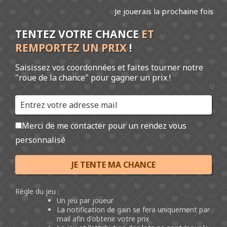
Pour le développement des entreprises de proximité et de
Je jouerais la prochaine fois
l'économie locale
TENTEZ VOTRE CHANCE
ET
REMPORTEZ UN PRIX
!
MENU
Saisissez vos coordonnées et faites tourner notre
Contact
"roue de la chance" pour gagner un prix !
Commerçant, Artisan, Autoentreprise, TPE, Communes,
Merci de me contacter pour un rendez vous
Communautés de communes ou d’agglomérations, Managers du
personnalisé
Commerce, Associations de commerçants… :
JE TENTE MA CHANCE
Nous sommes à votre écoute pour un rendez vous personnalisé.
Règle du jeu :
Merci de remplir le formulaire ci dessous de façon de façon la plus
Un jeu par joueur
détaillée avec vos besoins, vos attentes, afin que nous préparions
La notification de gain se fera uniquement par
mail afin d'obtenir votre prix
au mieux notre rendez vous.