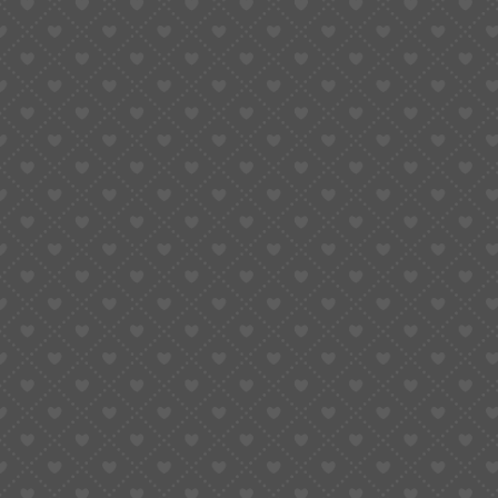
Votre prochaine animation
Flashez ce QRCODE pour enregistrer facilement nos coordonnées