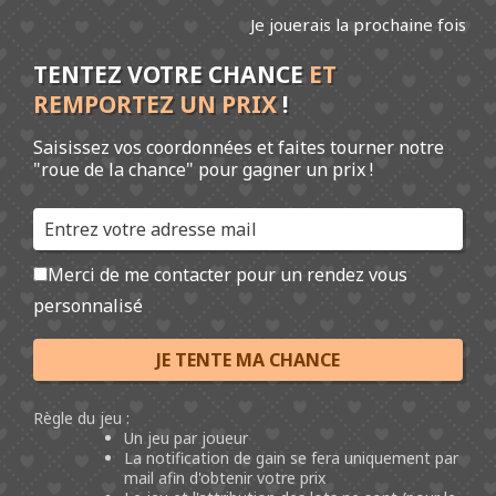
Pour le développement des entreprises de proximité et de
Je jouerais la prochaine fois
l'économie locale
TENTEZ VOTRE CHANCE
ET
REMPORTEZ UN PRIX
!
MENU
Saisissez vos coordonnées et faites tourner notre
Événementiel et Animations
"roue de la chance" pour gagner un prix !
commerciales
Merci de me contacter pour un rendez vous
L' événementiel
personnalisé
Les animations commerciales
JE TENTE MA CHANCE
Règle du jeu :
Un jeu par joueur
La notification de gain se fera uniquement par
mail afin d'obtenir votre prix