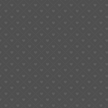
Ensemble, créons des événements fédérateurs, marquants
et innovants, pour animer et valoriser vos pôles
commerciaux.
Contactez Mustapha Djabali
Mentions Légales