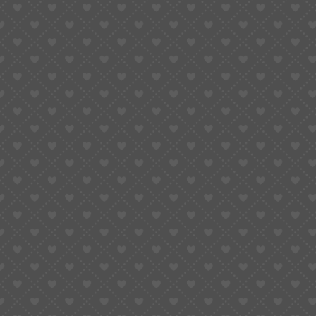
Animations
de Pâques
Animations
de Noël
Forum
des Associations
Les Villes en Fêtes
Les Animations Commerciales
Un Speaker-Présentateur pour sublimer vos
événements